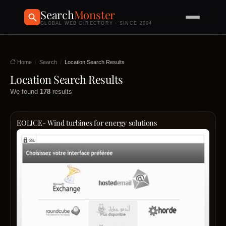
Search
Monster
GLOBAL WEB DIRECTORY · SINCE 2004
Home
Search
Location Search Results
Location Search Results
We found
178
results
EOLICE- Wind turbines for energy solutions