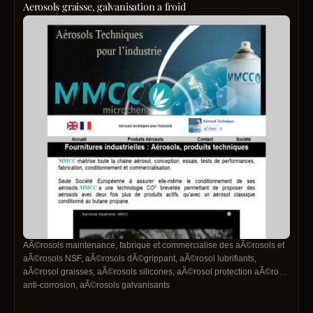
Aerosols graisse, galvanisation a froid
AÃ©rosols maintenance, fabrique et commercialise des aÃ©rosols et
aÃ©rosols NSF, aÃ©rosols dÃ©grippant, aÃ©rosol lubrifiants,
aÃ©rosol graisses, aÃ©rosols silicones, aÃ©rosol protection aÃ©rosol
anti-corrosion, aÃ©rosols galvanisants