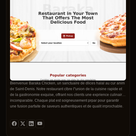
communaut de clients satisfaits qui nous font confiance pour leur bien-
tre au quotidien. Le March du CBD, c''est la qualit, la transparence, et
la satisfaction client avant tout.
Bienvenue Baraka Chicken, un sanctuaire de dlices halal au cur anim
de Saint-Denis. Notre restaurant clbre l''union de la cuisine rapide et
de la gastronomie exquise, offrant nos clients une exprience culinaire
incomparable. Chaque plat est soigneusement prpar pour garantir
une fusion parfaite de saveurs authentiques et de qualit irrprochable.
Que vous soyez un rsident la recherche d''un repas rapide mais
dlicieux ou un visiteur curieux de dcouvrir les dlices de Saint-Denis,
nous vous accueillons avec chaleur et convivialit. Venez vous rgaler
de notre cuisine halal o la vitesse et le got se marient
harmonieusement pour crer une exprience gustative mmorable