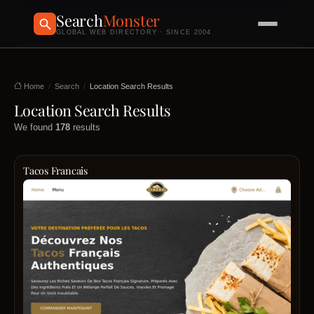
Search
Monster
GLOBAL WEB DIRECTORY · SINCE 2004
Home
Search
Location Search Results
Location Search Results
We found
178
results
Tacos Francais