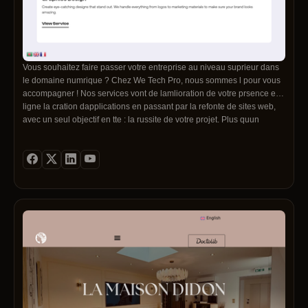
Vous souhaitez faire passer votre entreprise au niveau suprieur dans
le domaine numrique ? Chez We Tech Pro, nous sommes l pour vous
accompagner ! Nos services vont de lamlioration de votre prsence en
ligne la cration dapplications en passant par la refonte de sites web,
avec un seul objectif en tte : la russite de votre projet. Plus quun
prestataire, nous sommes votre partenaire, avec des solutions de
digitalisation pour les restaurants. Avec We Tech Pro, ralisez vos
objectifs numriques et dpassez-les !