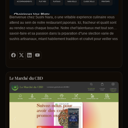
Bienvenue chez Sushi Nara, o une vritable exprience culinaire vous
attend au sein de notre restaurant japonais. Ici, fracheur et qualit sont
au rendez-vous chaque bouche. Notre chef talentueux met tout son
savoir-faire et sa passion dans la prparation d''une slection varie de
sushis artisanaux, mlant habilement tradition et crativit pour veiller vos
sens. Laissez-vous sduire par la dlicatesse du poisson cru, la douceur
du riz vinaigr, et la richesse des saveurs qui dfinissent la cuisine
japonaise. Dans une atmosphre lgante et apaisante, embarquez pour
un voyage au Japon le temps d''un repas et vivez une exprience
gastronomique mmora
Le Marché du CBD