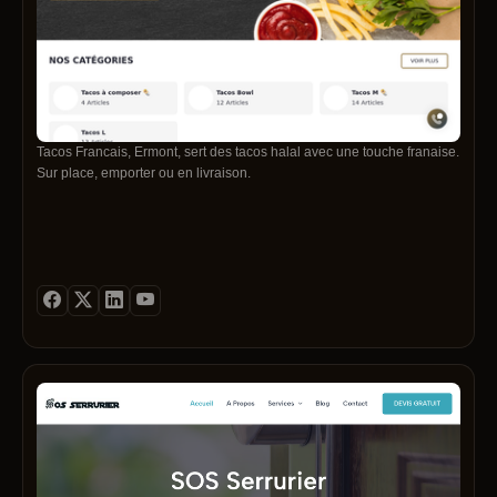
Tacos Francais, Ermont, sert des tacos halal avec une touche franaise.
Sur place, emporter ou en livraison.