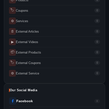
Products
0
🏷
Coupons
0
⚙
Services
0
📄
External Articles
0
▶
External Videos
0
📦
External Products
0
🏷
External Coupons
0
⚙
External Service
0
Our Social Media
Facebook
0