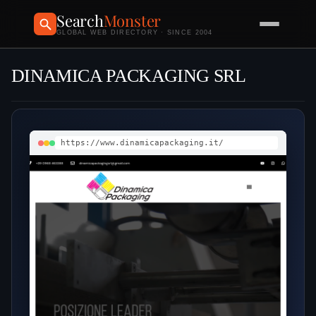
Search
Monster
GLOBAL WEB DIRECTORY · SINCE 2004
DINAMICA PACKAGING SRL
https://www.dinamicapackaging.it/