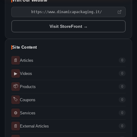
Visit Our Website
https://www.dinamicapackaging.it/
Visit StoreFront →
Site Content
📄
Articles
0
▶
Videos
0
📦
Products
0
🏷
Coupons
0
⚙
Services
0
📄
External Articles
0