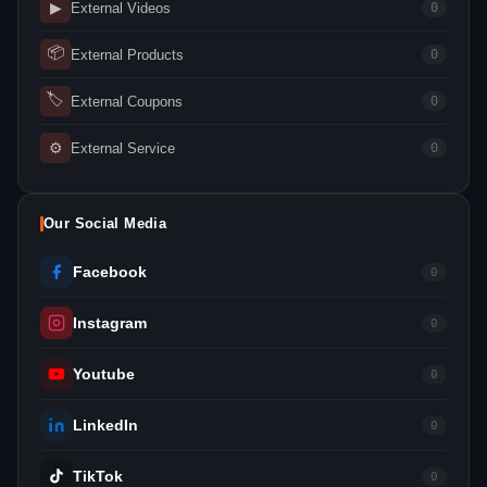
▶
External Videos
0
📦
External Products
0
🏷
External Coupons
0
⚙
External Service
0
Our Social Media
Facebook
0
Instagram
0
Youtube
0
LinkedIn
0
TikTok
0