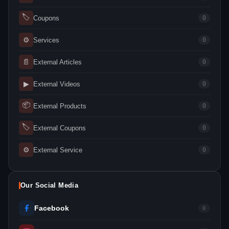
🏷
Coupons
0
⚙
Services
0
📄
External Articles
0
▶
External Videos
0
📦
External Products
0
🏷
External Coupons
0
⚙
External Service
0
Our Social Media
Facebook
0