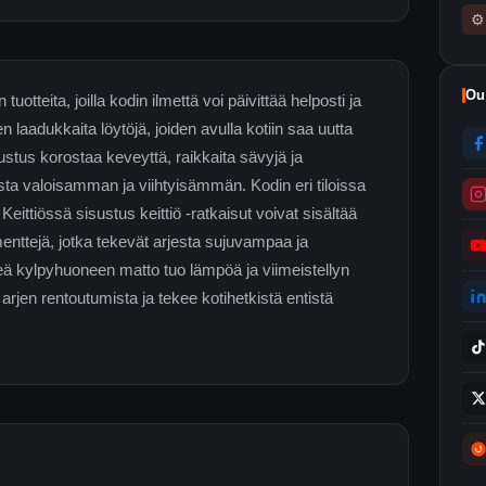
⚙
Ou
uotteita, joilla kodin ilmettä voi päivittää helposti ja
n laadukkaita löytöjä, joiden avulla kotiin saa uutta
ustus korostaa keveyttä, raikkaita sävyjä ja
lasta valoisamman ja viihtyisämmän. Kodin eri tiloissa
 Keittiössä sisustus keittiö -ratkaisut voivat sisältää
lementtejä, jotka tekevät arjesta sujuvampaa ja
 kylpyhuoneen matto tuo lämpöä ja viimeistellyn
rjen rentoutumista ja tekee kotihetkistä entistä