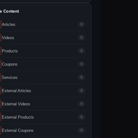
te Content
Articles
0
Videos
0
Products
0
Coupons
0
Services
0
External Articles
0
External Videos
0
External Products
0
External Coupons
0