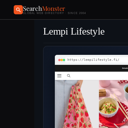
Search
Monster
GLOBAL WEB DIRECTORY · SINCE 2004
Lempi Lifestyle
https://lempilifestyle.fi/