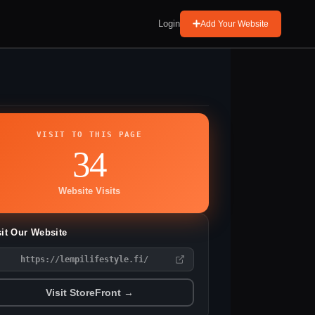
Login
Add Your Website
VISIT TO THIS PAGE
34
Website Visits
sit Our Website
https://lempilifestyle.fi/
Visit StoreFront →