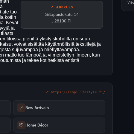
oiman
Vie
ää
📍 ADDRESS
t ale tuo
Siltapuistokatu 14
a kotiin
, 28100 FI
ia. Kevät
ävyjä ja
tilasta
 tiloissa pienillä yksityiskohdilla on suuri
tkaisut voivat sisältää käytännöllisiä tekstiilejä ja
 arjesta sujuvampaa ja miellyttävämpää.
matto tuo lämpöä ja viimeistellyn ilmeen, kun
outumista ja tekee kotihetkistä entistä
🔗 https://lempilifestyle.fi/
🔗
New Arrivals
📦
Home Décor