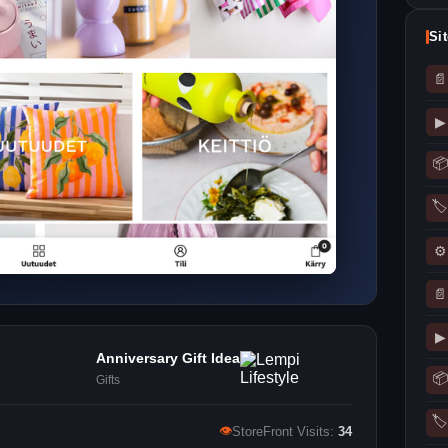
Si
📄
▶
📦
🏷
⚙
📄
▶
Anniversary Gift Idea
📦
Gifts
🏷
👁
StoreFront Visits:
34