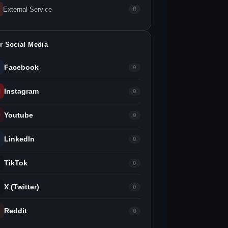
External Service
0
r Social Media
Facebook
0
Instagram
0
Youtube
0
LinkedIn
0
TikTok
0
X (Twitter)
0
Reddit
0