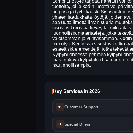
Lempi Lifestyle tarjoaa harkitun valik
tuotteita, joilla kodin ilmettä voi päivitt
helposti ja tyylikkäästi. Sisustustuottee
yhteen laadukkaita löytöjä, joiden avull
saa uutta ilmettä ilman suuria muutoks
sisustus korostaa keveyttä, raikkaita s
luonnollisia materiaaleja, jotka tekevät 
valoisamman ja viihtyisämmän. Kodin eri
merkitys. Keittiössä sisustus keittiö -ra
esteettisiä elementtejä, jotka tekevät
Kylpyhuoneessa pehmeä kylpyhuoneen 
taas mukava kylpytakki lisää arjen rent
nautinnollisempia.
Key Services in 2026
🔑
Customer Support
📢
Special Offers