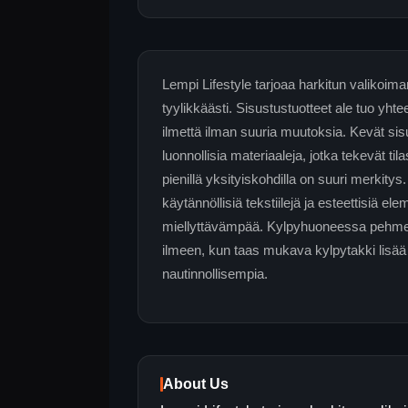
Lempi Lifestyle tarjoaa harkitun valikoiman t
tyylikkäästi. Sisustustuotteet ale tuo yhtee
ilmettä ilman suuria muutoksia. Kevät sis
luonnollisia materiaaleja, jotka tekevät ti
pienillä yksityiskohdilla on suuri merkitys.
käytännöllisiä tekstiilejä ja esteettisiä e
miellyttävämpää. Kylpyhuoneessa pehmeä
ilmeen, kun taas mukava kylpytakki lisää a
nautinnollisempia.
About Us