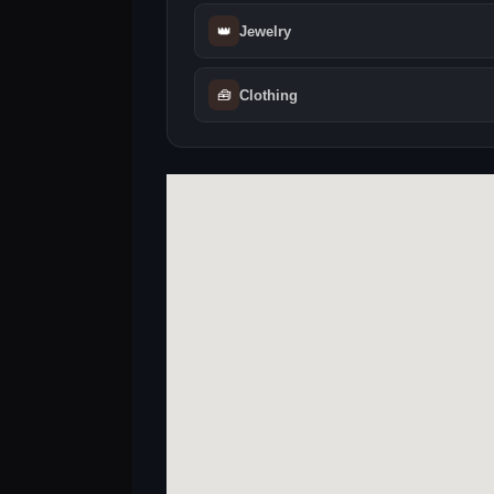
👑
Jewelry
🧰
Clothing